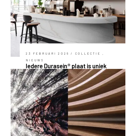
l
a
n
d
o
f
B
e
23 FEBRUARI 2026 / COLLECTIE ,
l
NIEUWS
Iedere Durasein® plaat is uniek
g
i
ë
?