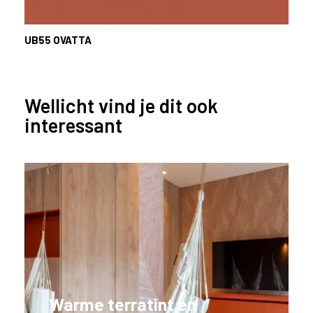
l
a
UB55
OVATTA
n
d
o
f
Wellicht vind je dit ook
B
interessant
e
l
g
i
ë
?
Warme terratint en