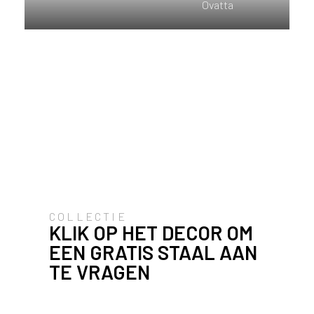
Ovatta
u
i
k
e
n
v
a
n
h
e
t
l
a
n
COLLECTIE
d
KLIK OP HET DECOR OM
w
EEN GRATIS STAAL AAN
a
TE VRAGEN
a
r
j