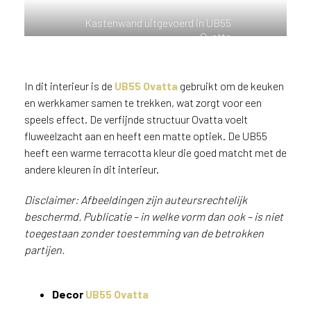
n
Kastenwand uitgevoerd in UB55
?
Ovatta
V
o
o
In dit interieur is de
UB55 Ovatta
gebruikt om de keuken
r
en werkkamer samen te trekken, wat zorgt voor een
e
e
speels effect. De verfijnde structuur Ovatta voelt
n
fluweelzacht aan en heeft een matte optiek. De UB55
o
heeft een warme terracotta kleur die goed matcht met de
p
andere kleuren in dit interieur.
t
i
Disclaimer: Afbeeldingen zijn auteursrechtelijk
m
beschermd. Publicatie – in welke vorm dan ook – is niet
a
toegestaan zonder toestemming van de betrokken
l
partijen.
e
s
e
Decor
UB55 Ovatta
r