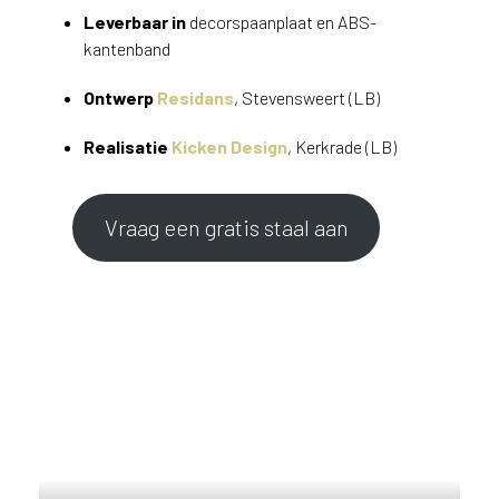
v
Leverbaar in
decorspaanplaat en ABS-
i
kantenband
c
e
Ontwerp
Residans
, Stevensweert (LB)
r
a
Realisatie
Kicken Design
, Kerkrade (LB)
d
e
n
Vraag een gratis staal aan
w
i
j
j
e
a
a
n
d
e
D