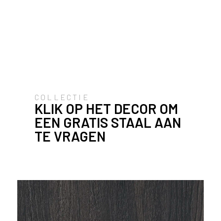
u
i
k
e
n
v
a
n
h
COLLECTIE
KLIK OP HET DECOR OM
e
t
EEN GRATIS STAAL AAN
l
TE VRAGEN
a
n
d
w
a
a
r
j