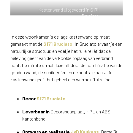
n
Kastenwand uitgevoerd in S171
?
Bruciato
V
o
o
In deze woonkamer is de lage kastenwand op maat
r
gemaakt met de
S171 Bruciato
. In Bruciato ervaar je een
e
e
natuurlijke structuur, en voel je het rulle reliëf dat de
n
beleving geeft van de verkoolde toplaag van verbrand
o
hout. De ruimte straalt luxe uit door de combinatie van de
p
gouden wand, de schilderijen en de neutrale bank. De
t
kastenwand geeft het geheel een warme uitstraling.
i
m
a
Decor
S171 Bruciato
l
e
Leverbaar in
Decorspaanplaat, HPL en ABS-
s
kantenband
e
r
Ontwerp en realisatie
JvD Keukens
, Bergeijk