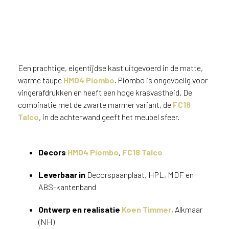
Een prachtige, eigentijdse kast uitgevoerd in de matte,
warme taupe
HM04 Piombo
. Piombo is ongevoelig voor
vingerafdrukken en heeft een hoge krasvastheid. De
combinatie met de zwarte marmer variant, de
FC18
Talco
, in de achterwand geeft het meubel sfeer.
Decors
HM04 Piombo
,
FC18 Talco
Leverbaar in
Decorspaanplaat, HPL, MDF en
ABS-kantenband
Ontwerp
en realisatie
Koen Timmer
, Alkmaar
(NH)