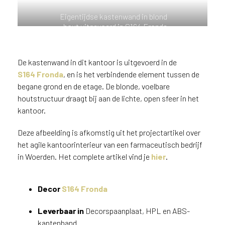
n
Eigentijdse kastenwand in blond
?
hout uitgevoerd in S164 Fronda
V
o
o
De kastenwand in dit kantoor is uitgevoerd in de
r
S164 Fronda
, en is het verbindende element tussen de
e
e
begane grond en de etage. De blonde, voelbare
n
houtstructuur draagt bij aan de lichte, open sfeer in het
o
kantoor.
p
t
Deze afbeelding is afkomstig uit het projectartikel over
i
het agile kantoorinterieur van een farmaceutisch bedrijf
m
in Woerden. Het complete artikel vind je
hier
.
a
l
e
Decor
S164
Fronda
s
e
Leverbaar in
Decorspaanplaat, HPL en ABS-
r
kantenband