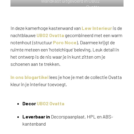
Wandkast uitgevoerd in UB02
n
Ovatta
?
V
o
In deze kamerhoge kastenwand van
Lew Interieur
is de
o
nachtblauwe
UB02 Ovatta
gecombineerd met een warm
r
notenhout (structuur
Poro Noce
). Daarmee krijgt de
e
ruimte meteen een ‘hotelchique’ beleving. Leuk detail in
e
het ontwerp is de nis waar je in kunt zitten om je
n
schoenen aan te trekken.
o
p
In ons blogartikel
lees je hoe je met de collectie Ovatta
t
i
kleur in je interieur toevoegt.
m
a
Decor
UB02 Ovatta
l
e
Leverbaar in
Decorspaanplaat, HPL en ABS-
s
e
kantenband
r