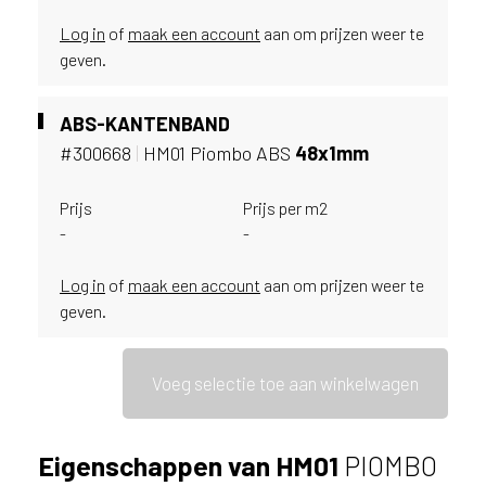
i
j
Log in
of
maak een account
aan om prijzen weer te
g
geven.
e
v
ABS-KANTENBAND
e
s
#300668
|
HM01 Piombo ABS
48x1mm
t
i
Prijs
Prijs per m2
g
-
-
d
b
Log in
of
maak een account
aan om prijzen weer te
e
geven.
n
t
.
Voeg selectie toe aan winkelwagen
N
e
d
Eigenschappen van HM01
PIOMBO
e
r