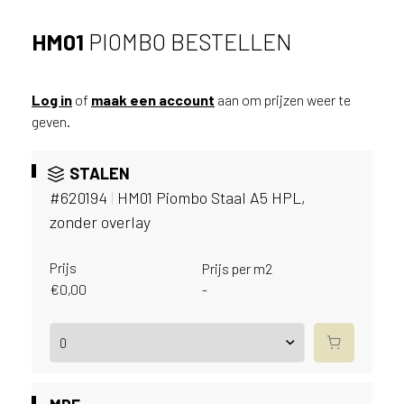
v
i
HM01
PIOMBO BESTELLEN
c
e
r
Log in
of
maak een account
aan om prijzen weer te
a
geven.
d
e
n
STALEN
w
#620194
|
HM01 Piombo Staal A5 HPL,
i
zonder overlay
j
j
e
Prijs
Prijs per m2
a
€
0,00
-
a
n
d
e
D