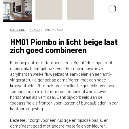
n
?
V
o
o
COLLECTIE
PIOMBO
HM01 PIOMBO
r
HM01 Piombo in licht beige laat
e
zich goed combineren
e
n
o
Piombo plaatmateriaal heeft een eigentijds, super mat
p
oppervlak. Cleaf gebruikt voor Piombo innovatieve
acrylharsen welke fluweelzacht aanvoelen en een anti-
t
vingerafdruk eigenschap combineren met een hoge
i
krasvastheid. Dit maakt deze collectie geschikt voor veel
m
toepassingen in interieur- en meubelontwerp, zowel
a
horizontaal als verticaal. Denk bijvoorbeeld aan de
l
toepassing als fronten voor kasten of bureaubladen in een
e
kantooromgeving.
s
e
Deze kleur zorgt voor een rustige en tijdloze basis, en
r
combineert goed met andere materialen en kleuren.