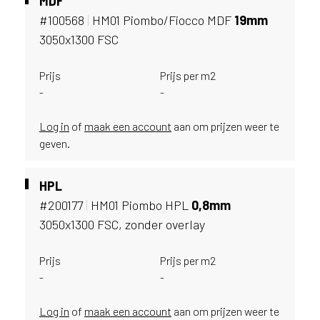
MDF
e
c
#100568
|
HM01 Piombo/Fiocco MDF
19mm
o
3050x1300 FSC
L
e
Prijs
Prijs per m2
g
-
-
n
o
w
Log in
of
maak een account
aan om prijzen weer te
e
geven.
b
s
HPL
i
#200177
|
HM01 Piombo HPL
0,
8mm
t
e
3050x1300 FSC, zonder overlay
t
e
Prijs
Prijs per m2
g
-
-
e
b
Log in
of
maak een account
aan om prijzen weer te
r