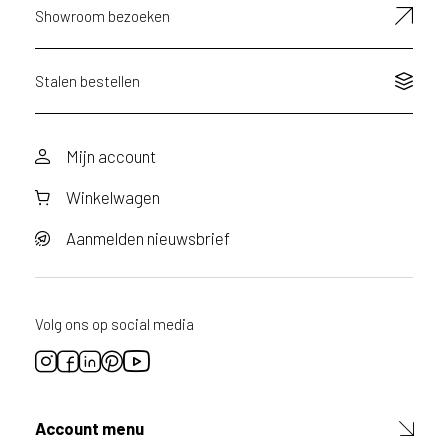
Showroom bezoeken
n
v
r
a
Stalen bestellen
a
g
d
Mijn account
o
o
Winkelwagen
r
v
o
Aanmelden nieuwsbrief
o
r
d
i
Volg ons op social media
t
p
r
o
d
Account menu
u