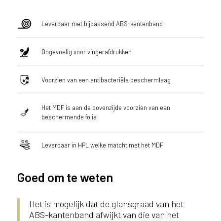
l
a
Leverbaar met bijpassend ABS-kantenband
n
d
Ongevoelig voor vingerafdrukken
o
f
B
Voorzien van een antibacteriële beschermlaag
e
l
g
Het MDF is aan de bovenzijde voorzien van een
beschermende folie
i
ë
?
Leverbaar in HPL welke matcht met het MDF
Goed om te weten
Het is mogelijk dat de glansgraad van het
ABS-kantenband afwijkt van die van het