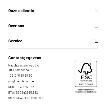
c
t
Onze collectie
V
u
l
Over ons
d
e
v
e
Service
l
d
e
Contactgegevens
n
h
Haachtsesteenweg 675,
i
1910 Kampenhout
e
r
+32 (0)16 88 88 80
o
info@decolegno.be
n
KBO: 0547.585.982
d
e
BTW: BE0547.585.982
r
IBAN: BE47 0019 8368 7180
i
n