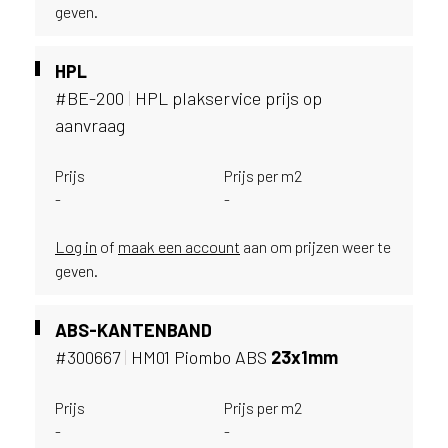
geven.
u
i
k
HPL
e
#BE-200
|
HPL plakservice prijs op
n
aanvraag
v
a
n
Prijs
Prijs per m2
h
-
-
e
t
Log in
of
maak een account
aan om prijzen weer te
l
geven.
a
n
d
ABS-KANTENBAND
w
#300667
|
HM01 Piombo ABS
23x1mm
a
a
Prijs
Prijs per m2
r
-
-
j