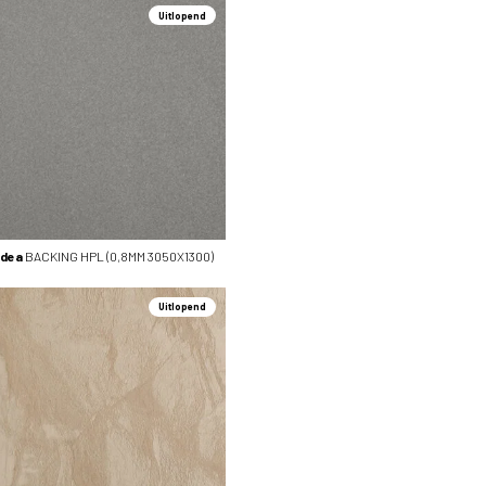
Uitlopend
Idea
BACKING HPL (0,8MM 3050X1300)
Uitlopend