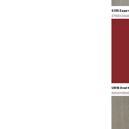
S135 Esper
2760X2040
UB16 Ovat
3050X1300)