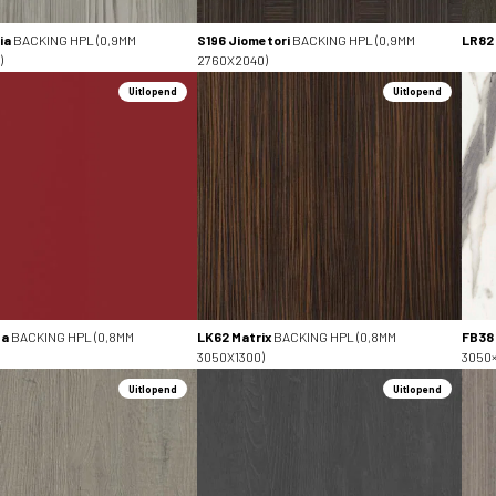
ia
BACKING HPL (0,9MM
S196 Jiometori
BACKING HPL (0,9MM
LR82
)
2760X2040)
Uitlopend
Uitlopend
ta
BACKING HPL (0,8MM
LK62 Matrix
BACKING HPL (0,8MM
FB38
3050X1300)
3050×
Uitlopend
Uitlopend