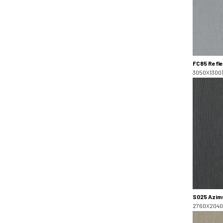
FC85 Refle
3050X1300)
S025 Azim
2760X2040