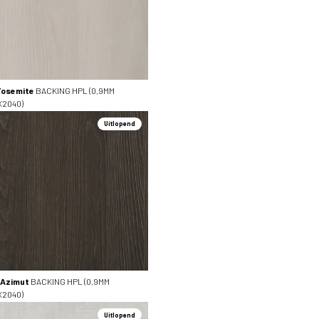
Yosemite
BACKING HPL (0,9MM
X2040)
Uitlopend
 Azimut
BACKING HPL (0,9MM
X2040)
Uitlopend