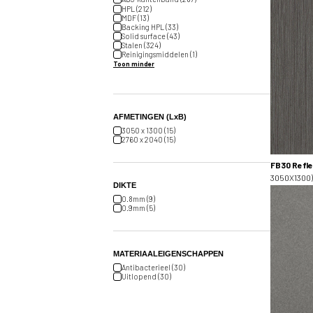
HPL (212)
MDF (13)
Backing HPL (33)
Solid surface (43)
Stalen (324)
Reinigingsmiddelen (1)
Toon minder
AFMETINGEN (LxB)
3050 x 1300 (15)
2760 x 2040 (15)
FB30 Refle
3050X1300)
DIKTE
0.8mm (9)
0.9mm (5)
MATERIAALEIGENSCHAPPEN
Antibacterieel (30)
Uitlopend (30)