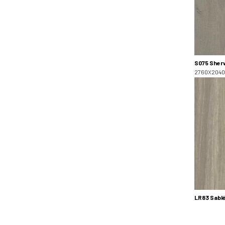
S075 Sher
2760X2040
LR83 Sabl