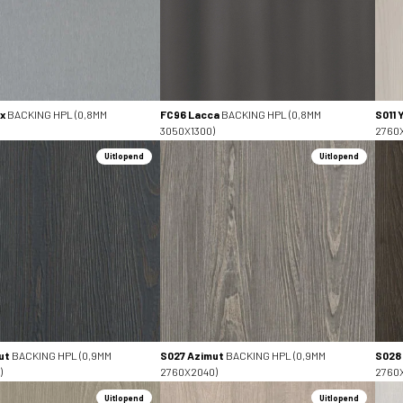
x
BACKING HPL (0,8MM
FC96 Lacca
BACKING HPL (0,8MM
S011 
3050X1300)
2760
Uitlopend
Uitlopend
ut
BACKING HPL (0,9MM
S027 Azimut
BACKING HPL (0,9MM
S028
)
2760X2040)
2760
Uitlopend
Uitlopend