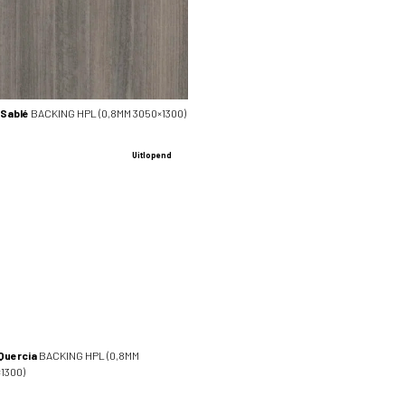
 Sablé
BACKING HPL (0,8MM 3050×1300)
Uitlopend
Quercia
BACKING HPL (0,8MM
1300)