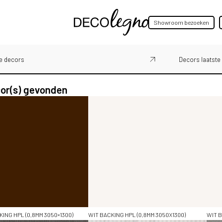
Showroom bezoeken
e decors
Decors laatste
or(s) gevonden
KLEUR
Bruin (6)
Grijs (13)
Naturellen (4)
Wit - Off White (3)
Wit (2)
Rood (1)
Grijs - Zwart (2)
Beige (1)
Brons (2)
Bekijk alle (9)
ING HPL (0,8MM 3050×1300)
WIT BACKING HPL (0,8MM 3050X1300)
WIT B