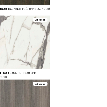
 Sablé
BACKING HPL (0,8MM 3050X1300)
Uitlopend
 Fiocco
BACKING HPL (0,8MM
1300)
Uitlopend