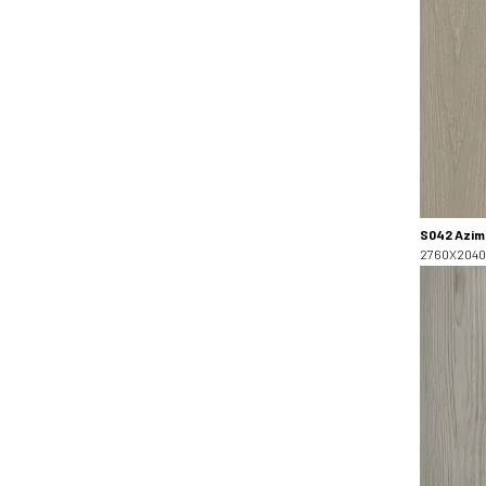
S042 Azim
2760X2040