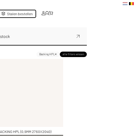
Stalen bestellen
 stock
Backing HPL
alle filters wissen
Filter resultaten
ACKING HPL (0,9MM 2760X2040)