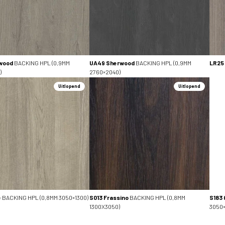
wood
BACKING HPL (0,9MM
UA49 Sherwood
BACKING HPL (0,9MM
LR25
)
2760×2040)
Uitlopend
Uitlopend
é
BACKING HPL (0,8MM 3050×1300)
S013 Frassino
BACKING HPL (0,8MM
S183 
1300X3050)
3050×