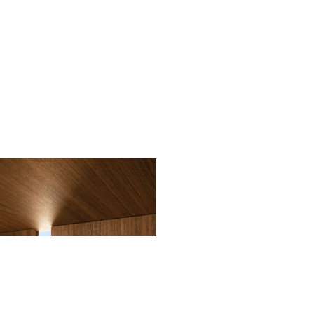
OVERZICHT
Collectie
In ons collectieoverzicht vind je de text