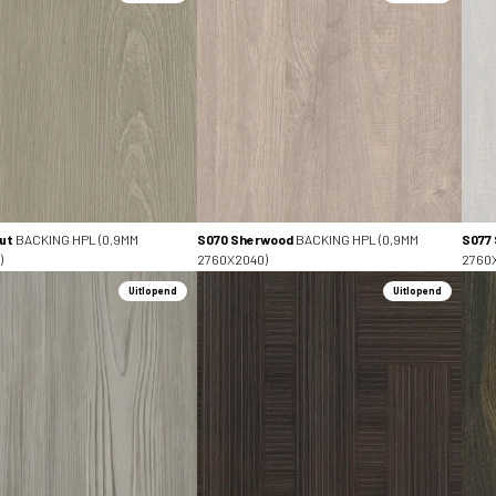
ut
BACKING HPL (0,9MM
S070 Sherwood
BACKING HPL (0,9MM
S077
)
2760X2040)
2760
Uitlopend
Uitlopend