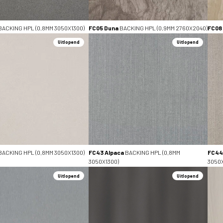
BACKING HPL (0,8MM 3050X1300)
FC05 Duna
BACKING HPL (0,9MM 2760X2040)
FC08
Uitlopend
Uitlopend
BACKING HPL (0,8MM 3050X1300)
FC43 Alpaca
BACKING HPL (0,8MM
FC44
3050X1300)
3050X
Uitlopend
Uitlopend