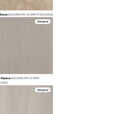
 Duna
BACKING HPL (0,9MM 2760X2040)
Uitlopend
 Alpaca
BACKING HPL (0,8MM
1300)
Uitlopend