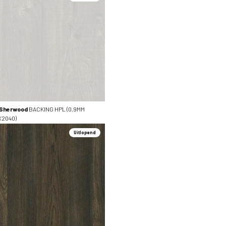
 Sherwood
BACKING HPL (0,9MM
X2040)
Uitlopend