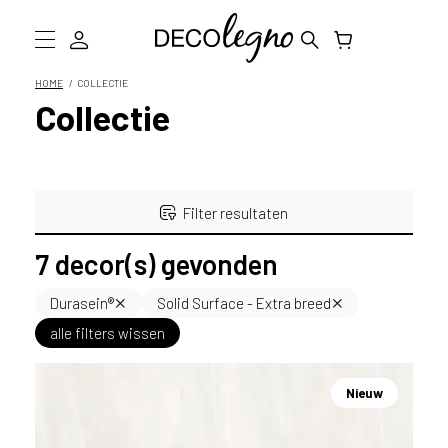
W
a
HOME
COLLECTIE
a
Collectie
Collectie
r
m
Inspiratie
o
g
Informatie
e
Filter resultaten
n
D
w
7
decor(s) gevonden
e
Showroom bezoeken
j
Filter resultaten
Durasein®
Solid Surface - Extra breed
o
Stalen bestellen
u
alle filters wissen
h
Nieuwe decors
Decors laatste stock
e
Nieuw
l
p
LOOK & FEEL
e